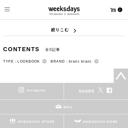
0
絞りこむ
CONTENTS
全0記事
TYPE：LOOKBOOK
BRAND：branc branc
instagram
SHARE
MAIL
HOBONICHI STORE
HOBONICHI HOME