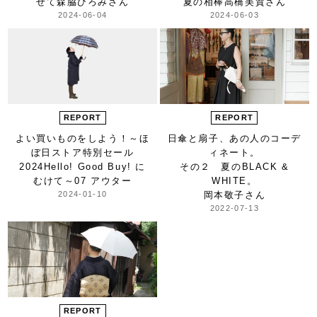
せて
森脇ひろみさん
夏の相棒
高橋美賀さん
2024-06-04
2024-06-03
REPORT
REPORT
よい買いものをしよう！
～ほ
日傘と扇子、
あの人のコーデ
ぼ日ストア特別セール
ィネート。
2024
Hello! Good Buy! に
その２ 夏のBLACK &
むけて～
07 アウター
WHITE。
2024-01-10
岡本敬子さん
2022-07-13
REPORT