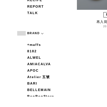
RECIPE
REPORT
TALK
再入
20
BRAND
+maffs
8182
ALWEL
AMIACALVA
APOC
Atelier 五號
BARI
BELLEMAIN
BonBonStore
BOUQUET de L'UNE