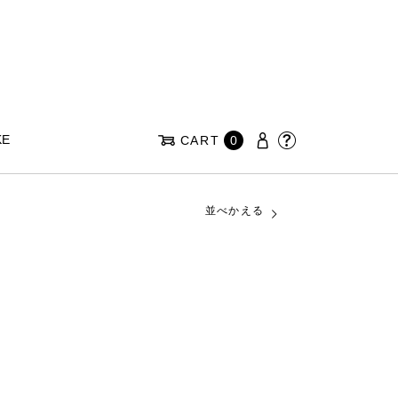
KE
CART
0
並べかえる