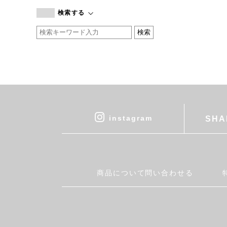
branc branc
検索する
by basics
CATWORTH
chisaki
CI-VA
COGTHEBIGSMOKE
cohan
CONVERSE
DEAN & DELUCA
instagram
SHA
DRESS HERSELF
DUENDE
EGI
Fatima Morocco
商品について問い合わせる
fog linen work
FUA accessory
GERMAN TRAINER
Harriss