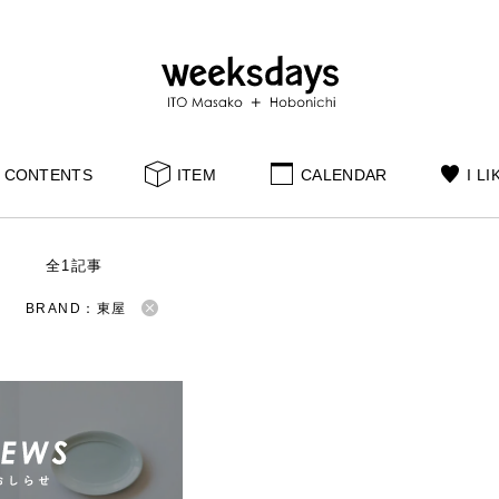
CONTENTS
ITEM
CALENDAR
I LI
S
全1記事
BRAND：東屋