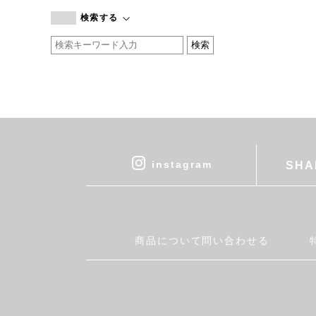
branc branc
検索する
by basics
CATWORTH
chisaki
CI-VA
COGTHEBIGSMOKE
cohan
CONVERSE
DEAN & DELUCA
instagram
SHA
DRESS HERSELF
DUENDE
EGI
Fatima Morocco
商品について問い合わせる
fog linen work
FUA accessory
GERMAN TRAINER
Harriss