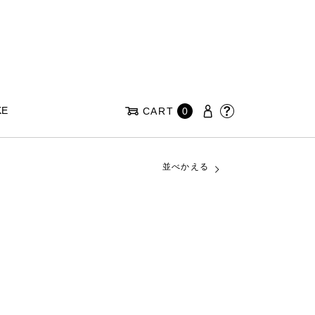
KE
CART
0
並べかえる