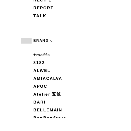
RECIPE
REPORT
TALK
BRAND
+maffs
8182
ALWEL
AMIACALVA
APOC
Atelier 五號
BARI
BELLEMAIN
BonBonStore
BOUQUET de L'UNE