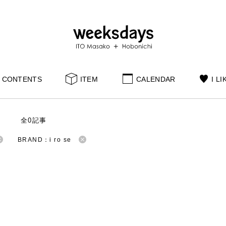
CONTENTS
ITEM
CALENDAR
I LI
S
全0記事
BRAND：i ro se