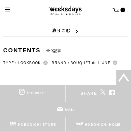
0
絞りこむ
CONTENTS
全0記事
TYPE：LOOKBOOK
BRAND：BOUQUET de L'UNE
instagram
SHARE
MAIL
HOBONICHI STORE
HOBONICHI HOME