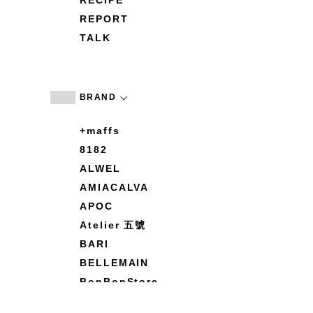
RECIPE
REPORT
TALK
BRAND
+maffs
8182
ALWEL
AMIACALVA
APOC
Atelier 五號
BARI
BELLEMAIN
BonBonStore
BOUQUET de L'UNE