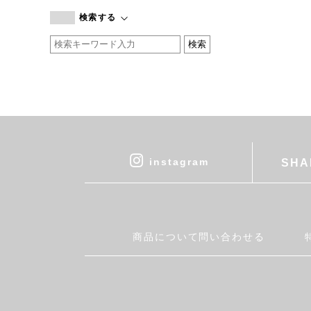
branc branc
検索する
by basics
CATWORTH
chisaki
CI-VA
COGTHEBIGSMOKE
cohan
CONVERSE
DEAN & DELUCA
instagram
SHA
DRESS HERSELF
DUENDE
EGI
Fatima Morocco
商品について問い合わせる
fog linen work
FUA accessory
GERMAN TRAINER
Harriss