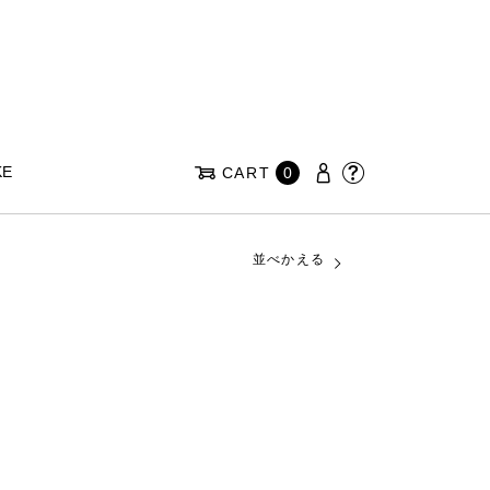
KE
CART
0
並べかえる