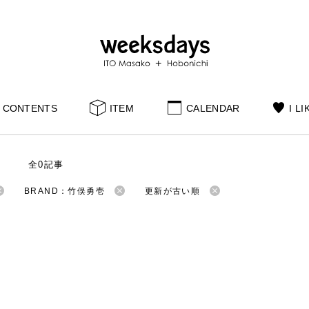
CONTENTS
ITEM
CALENDAR
I LI
S
全0記事
BRAND：竹俣勇壱
更新が古い順