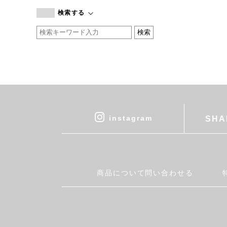
branc branc
検索する
by basics
CATWORTH
chisaki
CI-VA
COGTHEBIGSMOKE
cohan
CONVERSE
DEAN & DELUCA
instagram
SHA
DRESS HERSELF
DUENDE
EGI
Fatima Morocco
商品について問い合わせる
fog linen work
FUA accessory
GERMAN TRAINER
Harriss