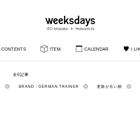
CONTENTS
ITEM
CALENDAR
I LI
S
全0記事
K
BRAND：GERMAN TRAINER
更新が古い順