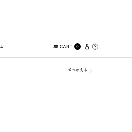
KE
CART
0
並べかえる