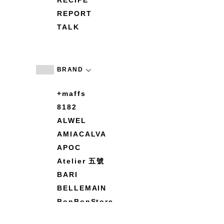
RECIPE
REPORT
TALK
BRAND
+maffs
8182
ALWEL
AMIACALVA
APOC
Atelier 五號
BARI
BELLEMAIN
BonBonStore
BOUQUET de L'UNE