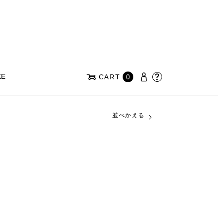
KE
CART
0
並べかえる