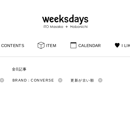
CONTENTS
ITEM
CALENDAR
I LI
S
全0記事
BRAND：CONVERSE
更新が古い順