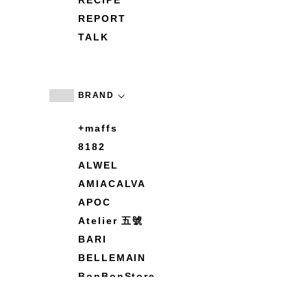
RECIPE
REPORT
TALK
BRAND
+maffs
8182
ALWEL
AMIACALVA
APOC
Atelier 五號
BARI
BELLEMAIN
BonBonStore
BOUQUET de L'UNE