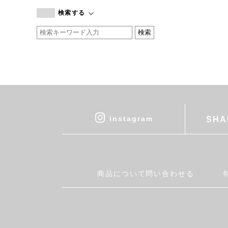
branc branc
検索する
by basics
CATWORTH
chisaki
CI-VA
COGTHEBIGSMOKE
cohan
CONVERSE
DEAN & DELUCA
instagram
SHA
DRESS HERSELF
DUENDE
EGI
Fatima Morocco
商品について問い合わせる
fog linen work
FUA accessory
GERMAN TRAINER
Harriss