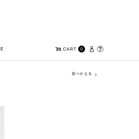
KE
CART
0
並べかえる