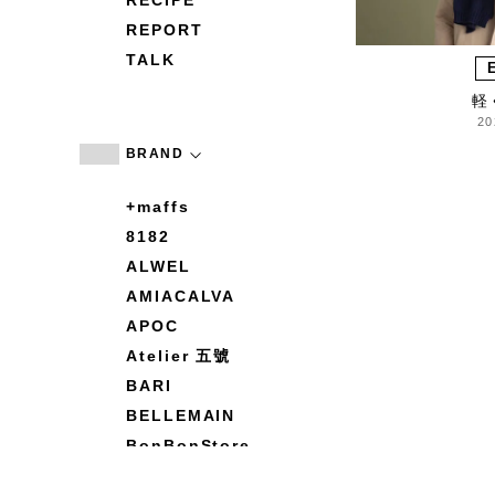
RECIPE
REPORT
TALK
軽
20
BRAND
+maffs
8182
ALWEL
AMIACALVA
APOC
Atelier 五號
BARI
BELLEMAIN
BonBonStore
BOUQUET de L'UNE