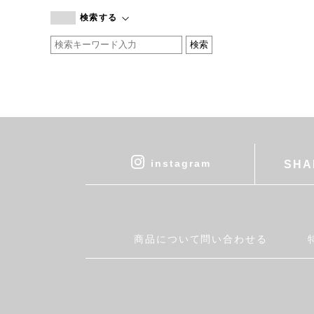
branc branc
検索する
by basics
CATWORTH
chisaki
CI-VA
COGTHEBIGSMOKE
cohan
CONVERSE
DEAN & DELUCA
instagram
SHA
DRESS HERSELF
DUENDE
EGI
Fatima Morocco
商品について問い合わせる
fog linen work
FUA accessory
GERMAN TRAINER
Harriss