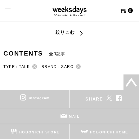
0
絞りこむ
CONTENTS
全0記事
TYPE：TALK
BRAND：SARO
instagram
SHARE
MAIL
HOBONICHI STORE
HOBONICHI HOME