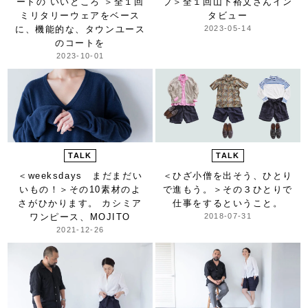
ートの“いいところ”＞
全１回
プ＞
全１回山下裕文さんイン
ミリタリーウェアをベース
タビュー
に、機能的な、タウンユース
2023-05-14
のコートを
2023-10-01
TALK
TALK
＜weeksdays まだまだい
＜ひざ小僧を出そう、ひとり
いもの！＞
その10素材のよ
で進もう。＞
その３ひとりで
さがひかります。 カシミア
仕事をするということ。
ワンピース、MOJITO
2018-07-31
2021-12-26