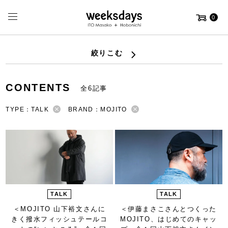
0
絞りこむ
CONTENTS
全6記事
TYPE：TALK
BRAND：MOJITO
TALK
TALK
＜MOJITO 山下裕文さんに
＜伊藤まさこさんとつくった
きく撥水フィッシュテールコ
MOJITO、はじめてのキャッ