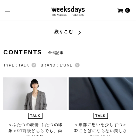
0
絞りこむ
CONTENTS
全6記事
TYPE：TALK
BRAND：L'UNE
TALK
TALK
＜ふたつの表情 ふたつの印
＜細部に思いを少しずつ＞
象＞
01前後どちらでも、両
02ことばにならない美しさ