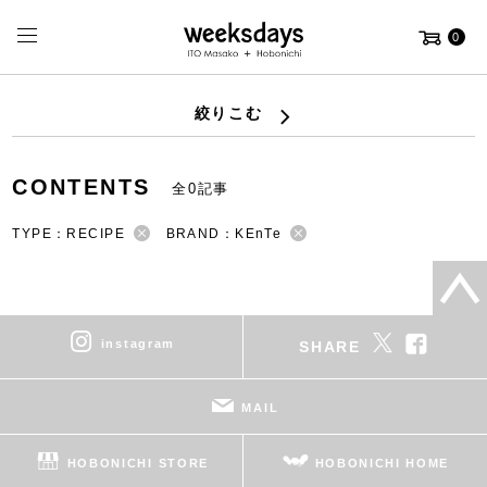
0
絞りこむ
CONTENTS
全0記事
TYPE：RECIPE
BRAND：KEnTe
instagram
SHARE
MAIL
HOBONICHI STORE
HOBONICHI HOME