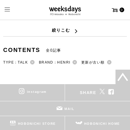
0
絞りこむ
CONTENTS
全0記事
TYPE：TALK
BRAND：HENRI
更新が古い順
instagram
SHARE
MAIL
HOBONICHI STORE
HOBONICHI HOME