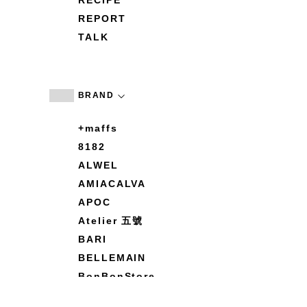
RECIPE
REPORT
TALK
BRAND
+maffs
8182
ALWEL
AMIACALVA
APOC
Atelier 五號
BARI
BELLEMAIN
BonBonStore
BOUQUET de L'UNE