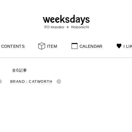
CONTENTS
ITEM
CALENDAR
I LI
S
全0記事
BRAND：CATWORTH