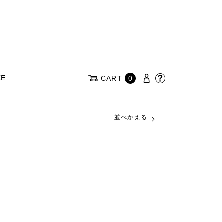
KE
CART
0
並べかえる