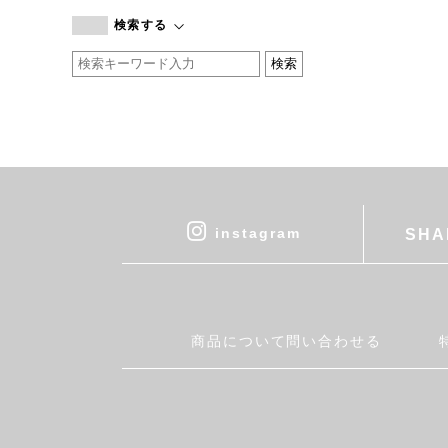
branc branc
検索する
by basics
CATWORTH
chisaki
CI-VA
COGTHEBIGSMOKE
cohan
CONVERSE
DEAN & DELUCA
instagram
SHA
DRESS HERSELF
DUENDE
EGI
Fatima Morocco
商品について問い合わせる
fog linen work
FUA accessory
GERMAN TRAINER
Harriss