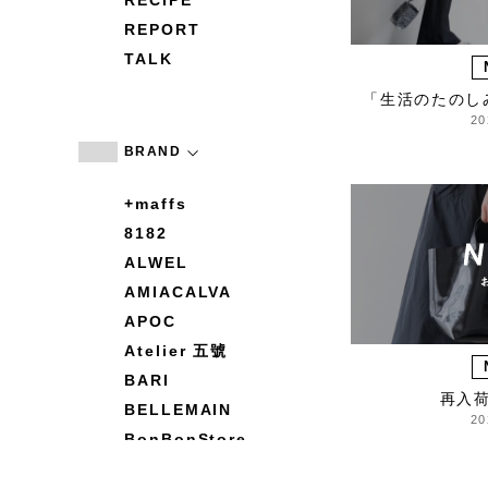
RECIPE
REPORT
TALK
「生活のたのし
20
BRAND
+maffs
8182
ALWEL
AMIACALVA
APOC
Atelier 五號
BARI
再入
BELLEMAIN
20
BonBonStore
BOUQUET de L'UNE