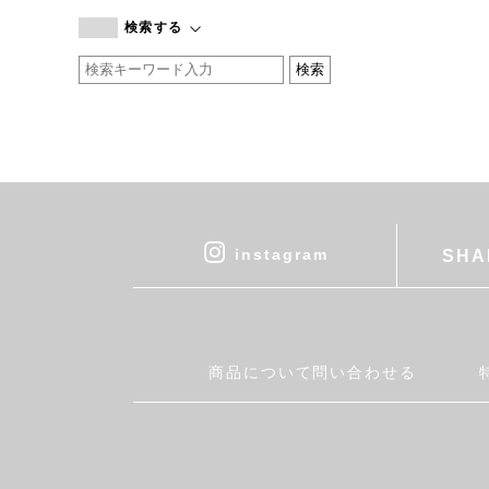
branc branc
検索する
by basics
CATWORTH
chisaki
CI-VA
COGTHEBIGSMOKE
cohan
CONVERSE
DEAN & DELUCA
instagram
SHA
DRESS HERSELF
DUENDE
EGI
Fatima Morocco
商品について問い合わせる
fog linen work
FUA accessory
GERMAN TRAINER
Harriss