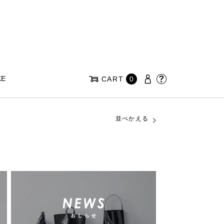
KE
CART
0
並べかえる