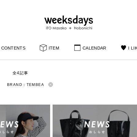
CONTENTS
ITEM
CALENDAR
I LI
S
全4記事
BRAND：TEMBEA