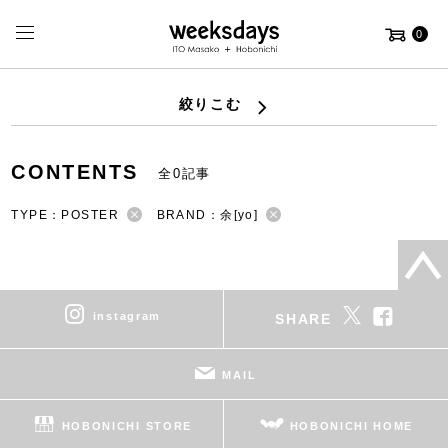
0
絞りこむ
CONTENTS
全0記事
TYPE：POSTER
BRAND：余[yo]
instagram
SHARE
MAIL
HOBONICHI STORE
HOBONICHI HOME