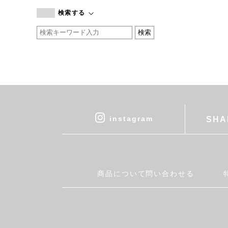
branc branc
検索する
by basics
CATWORTH
chisaki
CI-VA
COGTHEBIGSMOKE
cohan
CONVERSE
DEAN & DELUCA
instagram
SHA
DRESS HERSELF
DUENDE
EGI
Fatima Morocco
商品について問い合わせる
fog linen work
FUA accessory
GERMAN TRAINER
Harriss