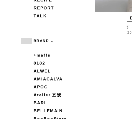
RECIPE
REPORT
TALK
す
20
BRAND
+maffs
8182
ALWEL
AMIACALVA
APOC
Atelier 五號
BARI
BELLEMAIN
BonBonStore
BOUQUET de L'UNE