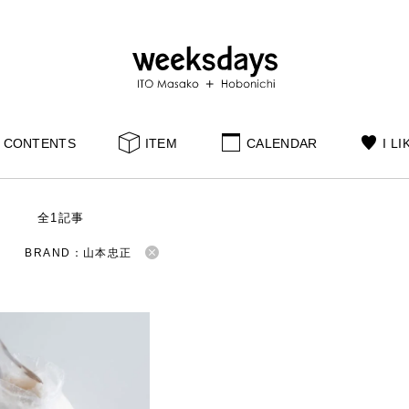
CONTENTS
ITEM
CALENDAR
I LI
S
全1記事
BRAND：山本忠正