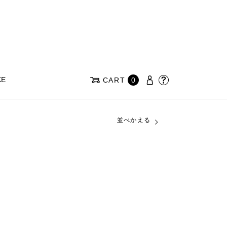
KE
CART
0
並べかえる