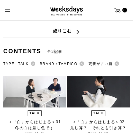
0
絞りこむ
CONTENTS
全3記事
TYPE：TALK
BRAND：TAMPICO
更新が古い順
TALK
TALK
＜「白」からはじまる＞
01
＜「白」からはじまる＞
02
冬の白は差し色です
足し算？ それとも引き算？