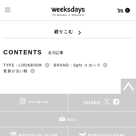
0
絞りこむ
CONTENTS
全0記事
TYPE：LOOKBOOK
BRAND：Sghr スガハラ
更新が古い順
instagram
SHARE
MAIL
HOBONICHI STORE
HOBONICHI HOME