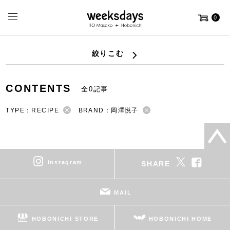
0
絞りこむ
CONTENTS
全0記事
TYPE：RECIPE
BRAND：岡澤悦子
instagram
SHARE
MAIL
HOBONICHI STORE
HOBONICHI HOME