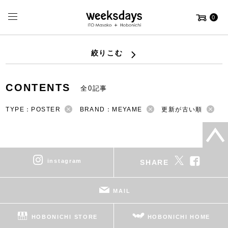
0
絞りこむ
CONTENTS
全0記事
TYPE：POSTER
BRAND：MEYAME
更新が古い順
instagram
SHARE
MAIL
HOBONICHI STORE
HOBONICHI HOME