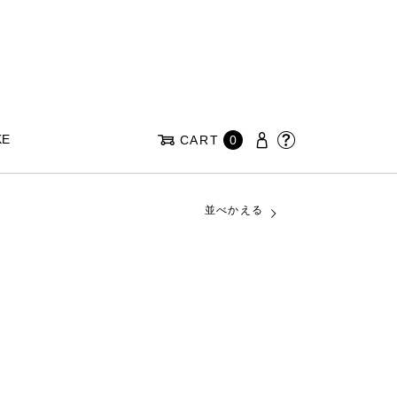
KE
CART
0
並べかえる