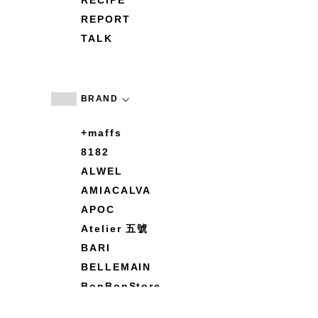
RECIPE
REPORT
TALK
BRAND
+maffs
8182
ALWEL
AMIACALVA
APOC
Atelier 五號
BARI
BELLEMAIN
BonBonStore
BOUQUET de L'UNE