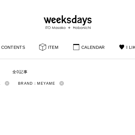
CONTENTS
ITEM
CALENDAR
I LI
S
全0記事
K
BRAND：MEYAME