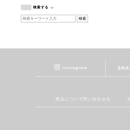
branc branc
検索する
by basics
CATWORTH
chisaki
CI-VA
COGTHEBIGSMOKE
cohan
CONVERSE
DEAN & DELUCA
instagram
SHA
DRESS HERSELF
DUENDE
EGI
Fatima Morocco
商品について問い合わせる
fog linen work
FUA accessory
GERMAN TRAINER
Harriss