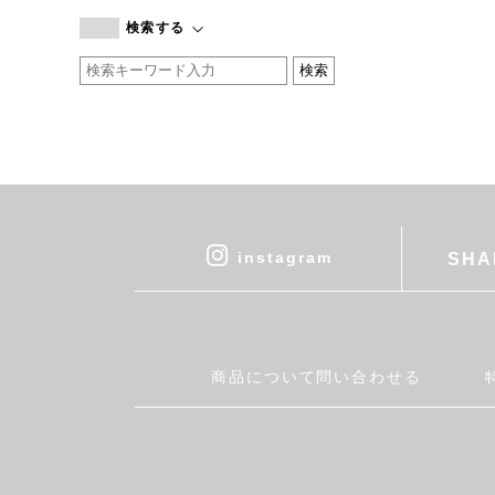
branc branc
検索する
by basics
CATWORTH
chisaki
CI-VA
COGTHEBIGSMOKE
cohan
CONVERSE
DEAN & DELUCA
instagram
SHA
DRESS HERSELF
DUENDE
EGI
Fatima Morocco
商品について問い合わせる
fog linen work
FUA accessory
GERMAN TRAINER
Harriss