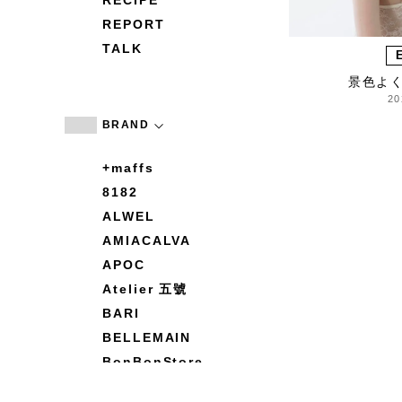
RECIPE
REPORT
TALK
景色よ
20
BRAND
+maffs
8182
ALWEL
AMIACALVA
APOC
Atelier 五號
BARI
BELLEMAIN
BonBonStore
BOUQUET de L'UNE