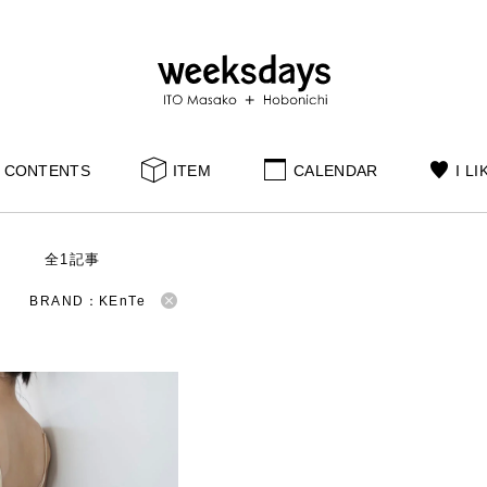
CONTENTS
ITEM
CALENDAR
I LI
S
全1記事
BRAND：KEnTe