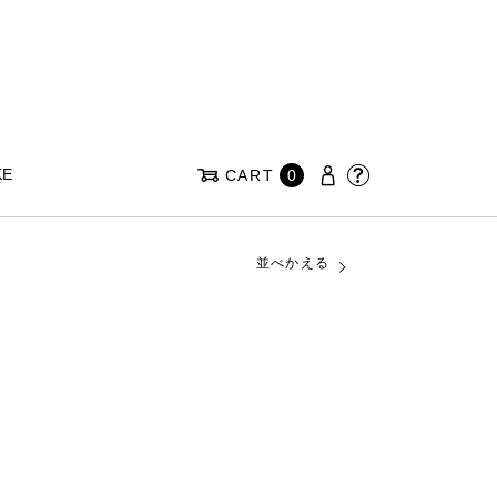
KE
CART
0
並べかえる