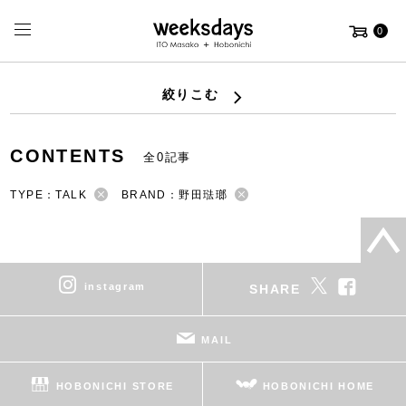
0
絞りこむ
CONTENTS
全0記事
TYPE：TALK
BRAND：野田琺瑯
instagram
SHARE
MAIL
HOBONICHI STORE
HOBONICHI HOME