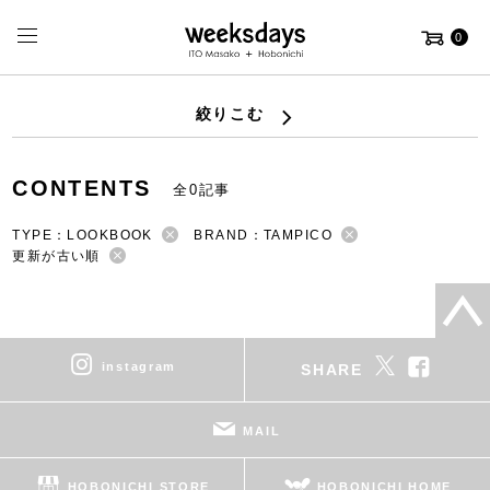
0
絞りこむ
CONTENTS
全0記事
TYPE：LOOKBOOK
BRAND：TAMPICO
更新が古い順
instagram
SHARE
MAIL
HOBONICHI STORE
HOBONICHI HOME