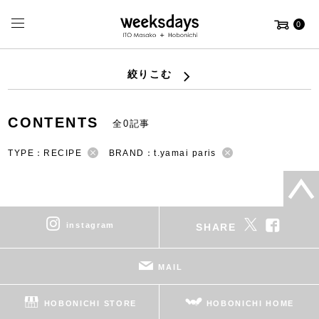
0
絞りこむ
CONTENTS
全0記事
TYPE：RECIPE
BRAND：t.yamai paris
instagram
SHARE
MAIL
HOBONICHI STORE
HOBONICHI HOME