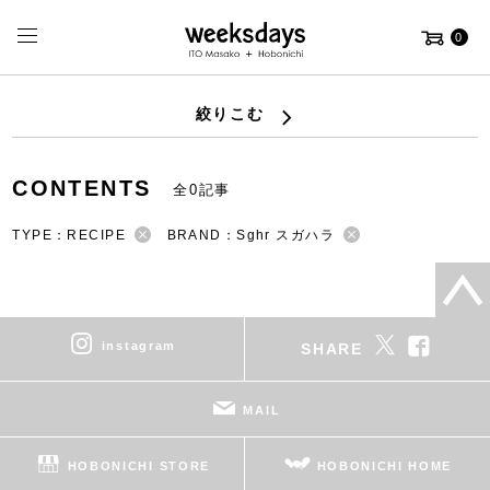
0
絞りこむ
CONTENTS
全0記事
TYPE：RECIPE
BRAND：Sghr スガハラ
instagram
SHARE
MAIL
HOBONICHI STORE
HOBONICHI HOME