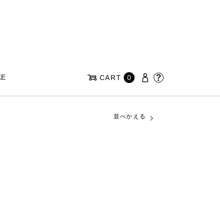
KE
CART
0
並べかえる