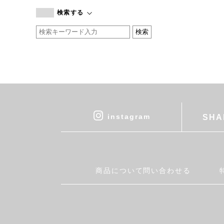
branc branc
検索する
by basics
CATWORTH
chisaki
CI-VA
COGTHEBIGSMOKE
cohan
CONVERSE
DEAN & DELUCA
instagram
SHA
DRESS HERSELF
DUENDE
EGI
Fatima Morocco
商品について問い合わせる
fog linen work
FUA accessory
GERMAN TRAINER
Harriss