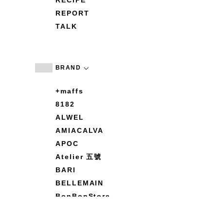
RECIPE
REPORT
TALK
BRAND
+maffs
8182
ALWEL
AMIACALVA
APOC
Atelier 五號
BARI
BELLEMAIN
BonBonStore
BOUQUET de L'UNE