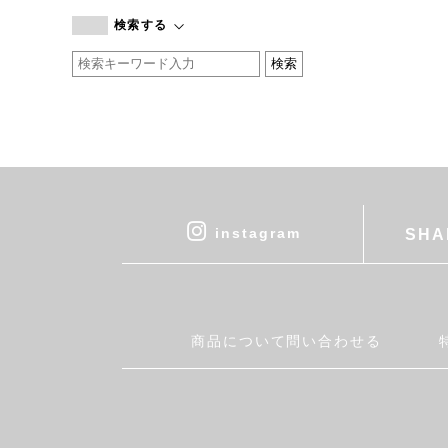
branc branc
検索する
by basics
CATWORTH
chisaki
CI-VA
COGTHEBIGSMOKE
cohan
CONVERSE
DEAN & DELUCA
instagram
SHA
DRESS HERSELF
DUENDE
EGI
Fatima Morocco
商品について問い合わせる
fog linen work
FUA accessory
GERMAN TRAINER
Harriss