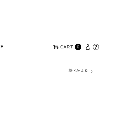
KE
CART
0
並べかえる