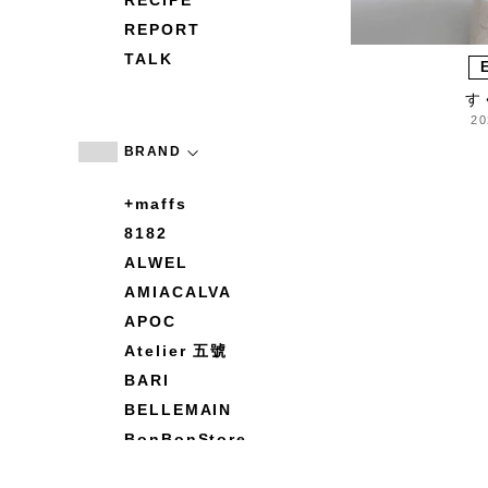
RECIPE
REPORT
TALK
す
20
BRAND
+maffs
8182
ALWEL
AMIACALVA
APOC
Atelier 五號
BARI
BELLEMAIN
BonBonStore
BOUQUET de L'UNE