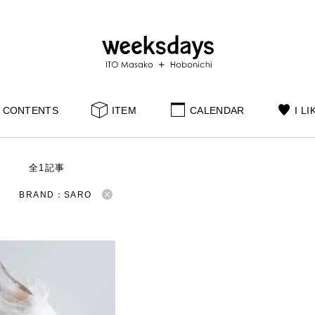
CONTENTS
ITEM
CALENDAR
I LI
S
全1記事
BRAND：SARO