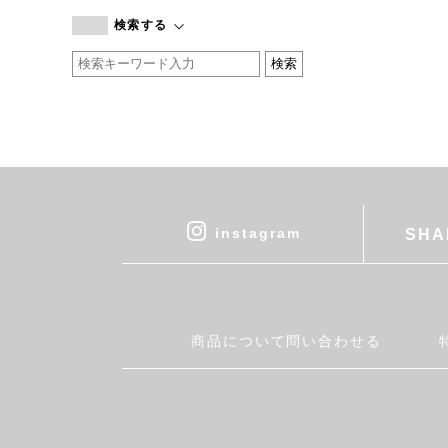
branc branc
検索する
by basics
CATWORTH
chisaki
CI-VA
COGTHEBIGSMOKE
cohan
CONVERSE
DEAN & DELUCA
instagram
SHA
DRESS HERSELF
DUENDE
EGI
Fatima Morocco
商品について問い合わせる
fog linen work
FUA accessory
GERMAN TRAINER
Harriss