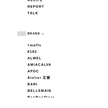
RECIPE
REPORT
TALK
BRAND
+maffs
8182
ALWEL
AMIACALVA
APOC
Atelier 五號
BARI
BELLEMAIN
BonBonStore
BOUQUET de L'UNE