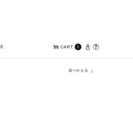
KE
CART
0
並べかえる