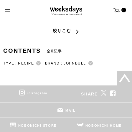
0
絞りこむ
CONTENTS
全0記事
TYPE：RECIPE
BRAND：JOHNBULL
instagram
SHARE
MAIL
HOBONICHI STORE
HOBONICHI HOME