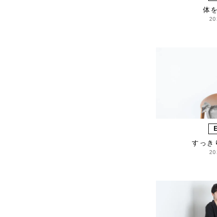
HARRISS GRACE
体
20
HENRI
himie
Honnete
i ro se
JINS
JOHNBULL
KARMAN LINE
KEnTe
L'UNE
Le pivot
すっき
20
LERET.H
LESS by Gabriele
Riva & Kanako
Sakakura
LIVRER YOKOHAMA
LUCKYWOOD