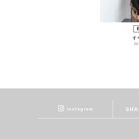
Lue
ma.to.wa
magicfelt
Magniflex
す
MAISON N.H PARIS
20
manipuri
MEYAME
miiThaaii
MOJITO
nooy
NOTA&design
OCUCCI jewelry
OLU PRODUCTS
instagram
SHA
oru
OSAJI
Owen Barry