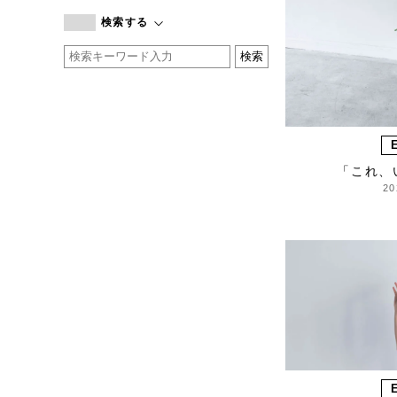
branc branc
検索する
by basics
CATWORTH
chisaki
CI-VA
COGTHEBIGSMOKE
cohan
「これ、
CONVERSE
20
DEAN & DELUCA
DRESS HERSELF
DUENDE
EGI
Fatima Morocco
fog linen work
FUA accessory
GERMAN TRAINER
Harriss