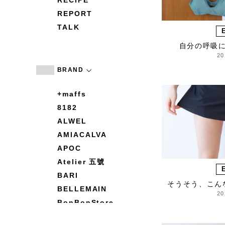
RECIPE
REPORT
TALK
自分の呼吸
20
BRAND
+maffs
8182
ALWEL
AMIACALVA
APOC
Atelier 五號
BARI
そうそう、こん
BELLEMAIN
20
BonBonStore
BOUQUET de L'UNE