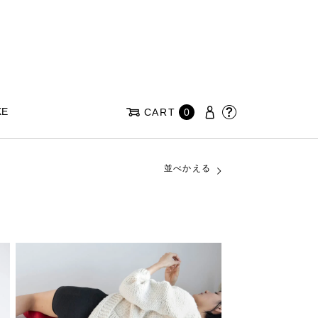
KE
CART
0
並べかえる