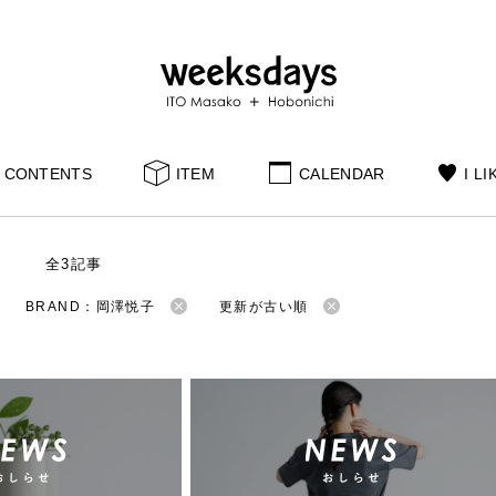
CONTENTS
ITEM
CALENDAR
I LI
S
全3記事
BRAND：岡澤悦子
更新が古い順