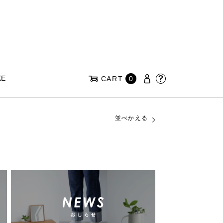
KE
CART
0
並べかえる