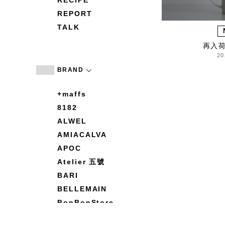
RECIPE
REPORT
TALK
再入
20
BRAND
+maffs
8182
ALWEL
AMIACALVA
APOC
Atelier 五號
BARI
BELLEMAIN
BonBonStore
BOUQUET de L'UNE