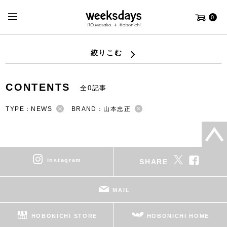
0
絞りこむ
CONTENTS
全0記事
TYPE：NEWS
BRAND：山本忠正
instagram
SHARE
MAIL
HOBONICHI STORE
HOBONICHI HOME