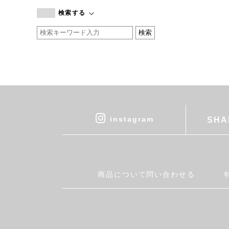
branc branc
検索する
by basics
CATWORTH
chisaki
CI-VA
COGTHEBIGSMOKE
cohan
CONVERSE
DEAN & DELUCA
instagram
SHA
DRESS HERSELF
DUENDE
EGI
Fatima Morocco
商品について問い合わせる
fog linen work
FUA accessory
GERMAN TRAINER
Harriss