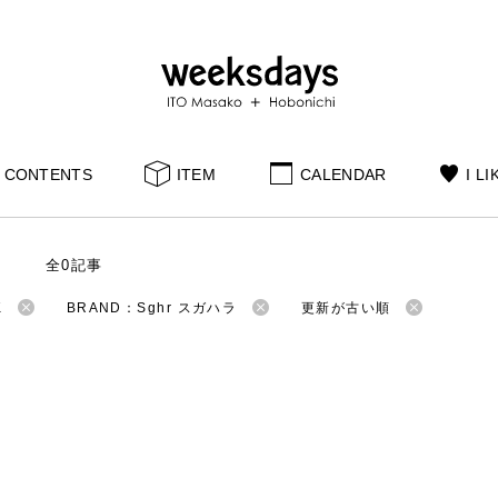
CONTENTS
ITEM
CALENDAR
I LI
S
全0記事
K
BRAND：Sghr スガハラ
更新が古い順