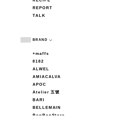
RECIPE
REPORT
TALK
BRAND
+maffs
8182
ALWEL
AMIACALVA
APOC
Atelier 五號
BARI
BELLEMAIN
BonBonStore
BOUQUET de L'UNE