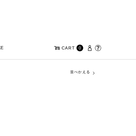
KE
CART
0
並べかえる