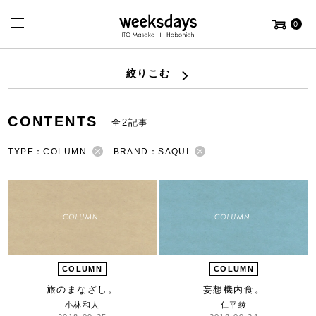
0
絞りこむ
CONTENTS
全2記事
TYPE：COLUMN
BRAND：SAQUI
COLUMN
COLUMN
旅のまなざし。
妄想機内食。
小林和人
仁平綾