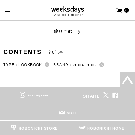
0
絞りこむ
CONTENTS
全0記事
TYPE：LOOKBOOK
BRAND：branc branc
instagram
SHARE
MAIL
HOBONICHI STORE
HOBONICHI HOME