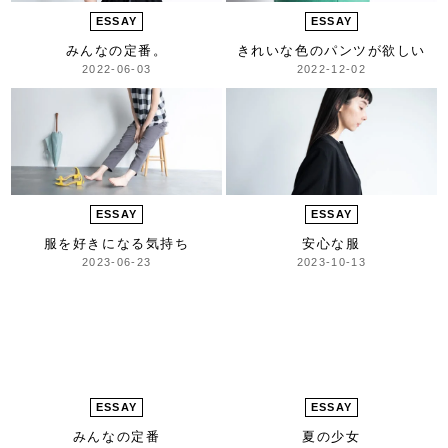
ESSAY
ESSAY
みんなの定番。
きれいな色のパンツが欲しい
2022-06-03
2022-12-02
ESSAY
ESSAY
服を好きになる気持ち
安心な服
2023-06-23
2023-10-13
ESSAY
ESSAY
みんなの定番
夏の少女