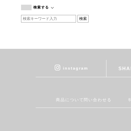
branc branc
検索する
by basics
CATWORTH
chisaki
CI-VA
COGTHEBIGSMOKE
cohan
CONVERSE
DEAN & DELUCA
instagram
SHA
DRESS HERSELF
DUENDE
EGI
Fatima Morocco
商品について問い合わせる
fog linen work
FUA accessory
GERMAN TRAINER
Harriss