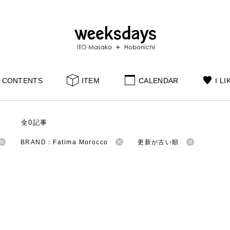
CONTENTS
ITEM
CALENDAR
I LI
S
全0記事
BRAND：Fatima Morocco
更新が古い順