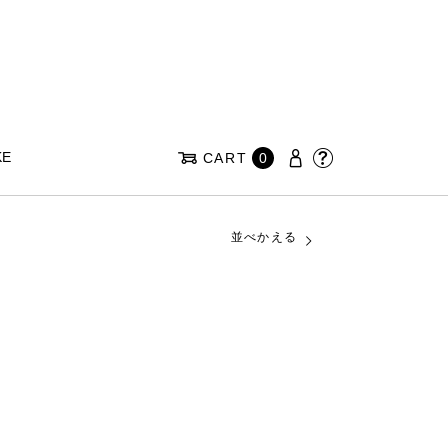
KE
CART
0
並べかえる