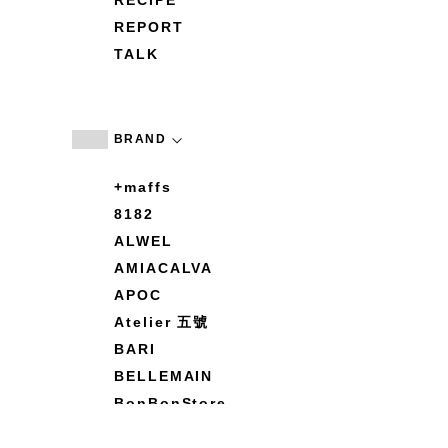
RECIPE
REPORT
TALK
BRAND
+maffs
8182
ALWEL
AMIACALVA
APOC
Atelier 五號
BARI
BELLEMAIN
BonBonStore
BOUQUET de L'UNE