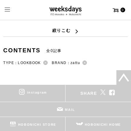
0
絞りこむ
CONTENTS
全0記事
TYPE：LOOKBOOK
BRAND：zattu
instagram
SHARE
MAIL
HOBONICHI STORE
HOBONICHI HOME