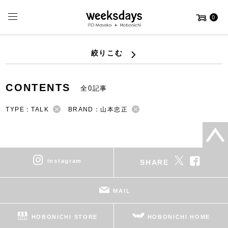
0
絞りこむ
CONTENTS
全0記事
TYPE：TALK
BRAND：山本忠正
instagram
SHARE
MAIL
HOBONICHI STORE
HOBONICHI HOME