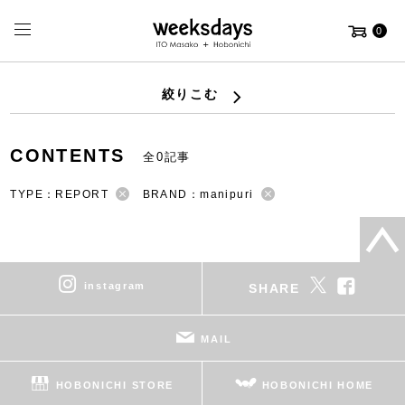
0
絞りこむ
CONTENTS
全0記事
TYPE：REPORT
BRAND：manipuri
instagram
SHARE
MAIL
HOBONICHI STORE
HOBONICHI HOME