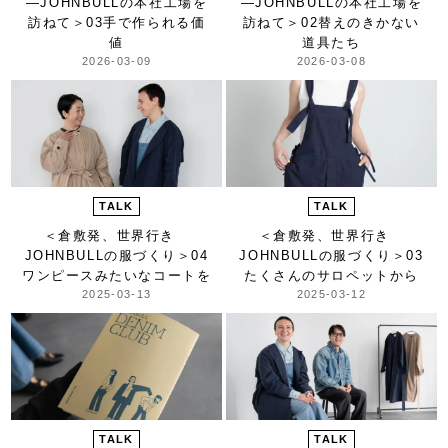
―JOHNBULLの本社工場を
―JOHNBULLの本社工場を
訪ねて＞
03手で作られる価
訪ねて＞
02替えのきかない
値
道具たち
2026-03-09
2026-03-08
TALK
TALK
＜倉敷発、世界行き
＜倉敷発、世界行き
JOHNBULLの服づくり＞
04
JOHNBULLの服づくり＞
03
ワンピースみたいなコートを
たくさんのサロペットから
2025-03-13
2025-03-12
TALK
TALK