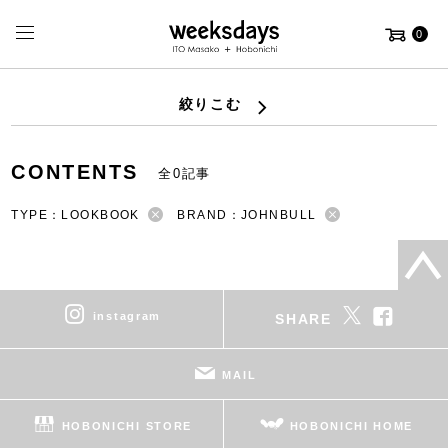
0
絞りこむ
CONTENTS
全0記事
TYPE：LOOKBOOK
BRAND：JOHNBULL
instagram
SHARE
MAIL
HOBONICHI STORE
HOBONICHI HOME