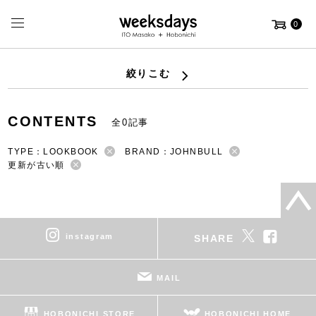
0
絞りこむ
CONTENTS
全0記事
TYPE：LOOKBOOK
BRAND：JOHNBULL
更新が古い順
instagram
SHARE
MAIL
HOBONICHI STORE
HOBONICHI HOME