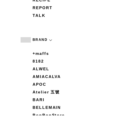
RECIPE
REPORT
TALK
BRAND
+maffs
8182
ALWEL
AMIACALVA
APOC
Atelier 五號
BARI
BELLEMAIN
BonBonStore
BOUQUET de L'UNE