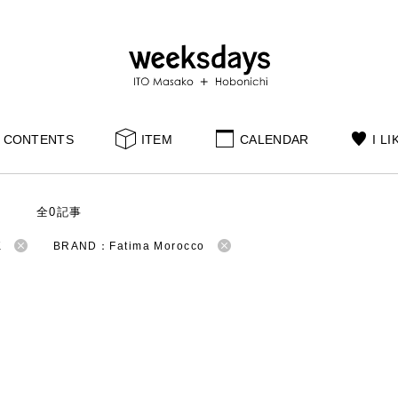
CONTENTS
ITEM
CALENDAR
I LI
S
全0記事
K
BRAND：Fatima Morocco