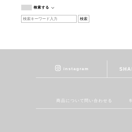
branc branc
検索する
by basics
CATWORTH
chisaki
CI-VA
COGTHEBIGSMOKE
cohan
CONVERSE
DEAN & DELUCA
instagram
SHA
DRESS HERSELF
DUENDE
EGI
Fatima Morocco
商品について問い合わせる
fog linen work
FUA accessory
GERMAN TRAINER
Harriss