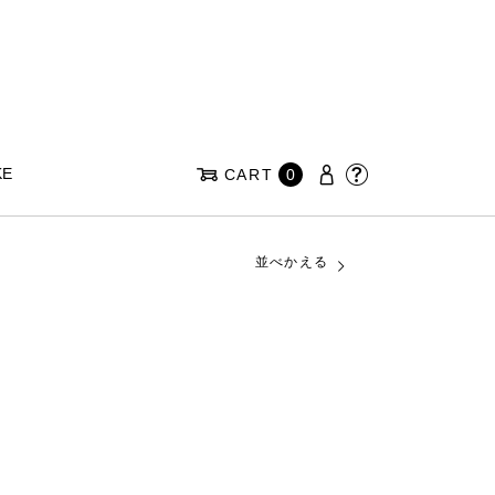
KE
CART
0
並べかえる