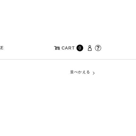
KE
CART
0
並べかえる