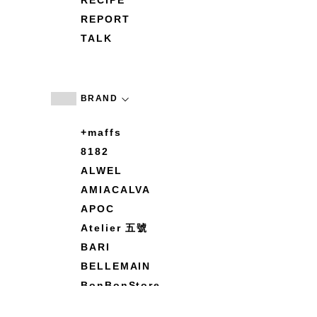
RECIPE
REPORT
TALK
BRAND
+maffs
8182
ALWEL
AMIACALVA
APOC
Atelier 五號
BARI
BELLEMAIN
BonBonStore
BOUQUET de L'UNE