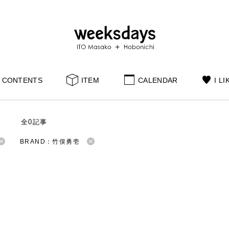
CONTENTS
ITEM
CALENDAR
I LI
S
全0記事
BRAND：竹俣勇壱