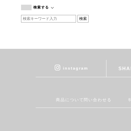
branc branc
検索する
by basics
CATWORTH
chisaki
CI-VA
COGTHEBIGSMOKE
cohan
CONVERSE
DEAN & DELUCA
instagram
SHA
DRESS HERSELF
DUENDE
EGI
Fatima Morocco
商品について問い合わせる
fog linen work
FUA accessory
GERMAN TRAINER
Harriss