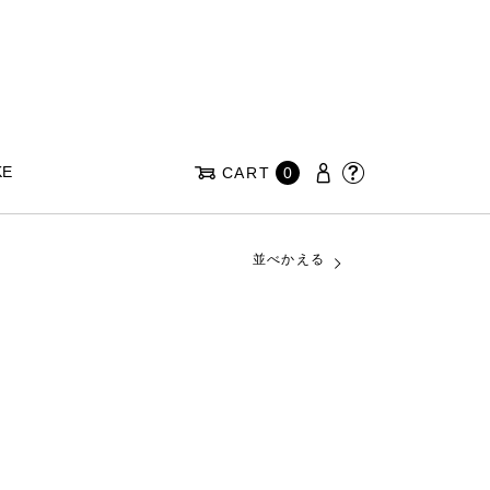
KE
CART
0
並べかえる