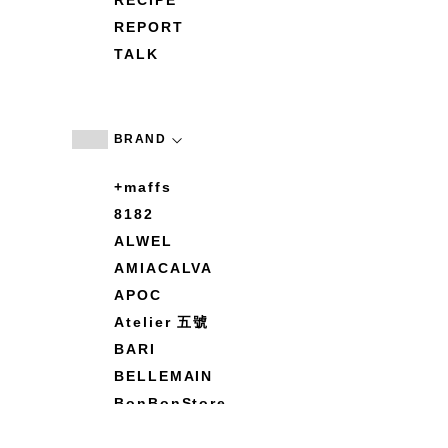
RECIPE
REPORT
TALK
BRAND
+maffs
8182
ALWEL
AMIACALVA
APOC
Atelier 五號
BARI
BELLEMAIN
BonBonStore
BOUQUET de L'UNE