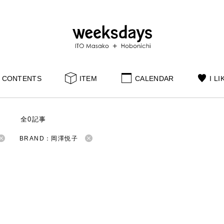
CONTENTS
ITEM
CALENDAR
I LI
S
全0記事
BRAND：岡澤悦子