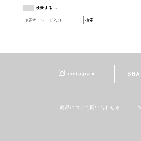
branc branc
検索する
by basics
CATWORTH
chisaki
CI-VA
COGTHEBIGSMOKE
cohan
CONVERSE
DEAN & DELUCA
instagram
SHA
DRESS HERSELF
DUENDE
EGI
Fatima Morocco
商品について問い合わせる
fog linen work
FUA accessory
GERMAN TRAINER
Harriss