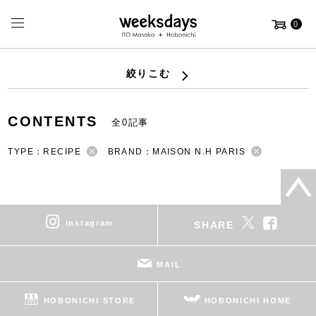
0
絞りこむ
CONTENTS
全0記事
TYPE：RECIPE
BRAND：MAISON N.H PARIS
instagram
SHARE
MAIL
HOBONICHI STORE
HOBONICHI HOME